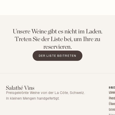
Unsere Weine gibt es nicht im Laden.
Treten Sie der Liste bei, um Ihre zu
reservieren.
DER LISTE BEITRETEN
EN
FO
Wei
Lin
Preisgekrönte Weine von der La Côte, Schweiz.
Res
Ins
In kleinen Mengen handgefertigt.
Übe
Fa
uns
bon