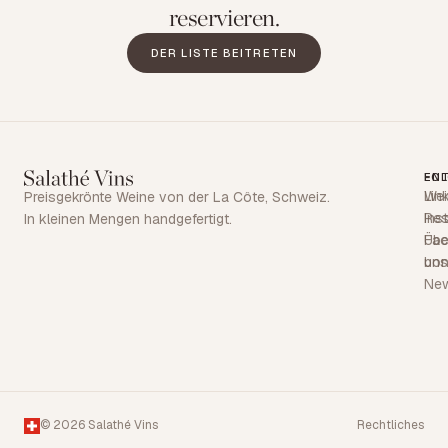
reservieren.
DER LISTE BEITRETEN
EN
FO
Wei
Lin
Preisgekrönte Weine von der La Côte, Schweiz.
Res
Ins
In kleinen Mengen handgefertigt.
Übe
Fa
uns
bon
Ne
© 2026 Salathé Vins
Rechtliches