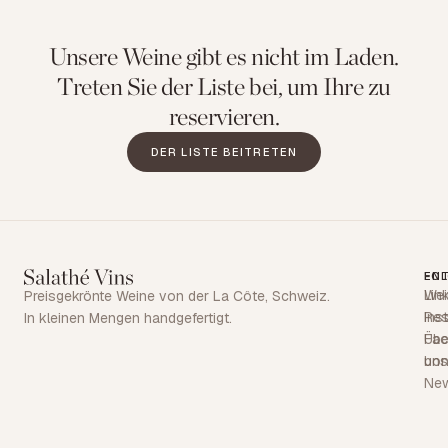
Unsere Weine gibt es nicht im Laden.
Treten Sie der Liste bei, um Ihre zu
reservieren.
DER LISTE BEITRETEN
EN
FO
Wei
Lin
Preisgekrönte Weine von der La Côte, Schweiz.
Res
Ins
In kleinen Mengen handgefertigt.
Übe
Fa
uns
bon
Ne