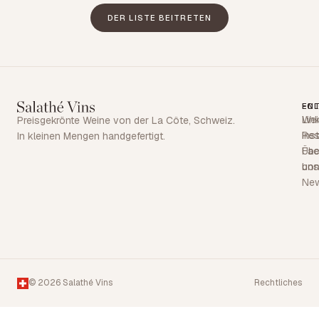
DER LISTE BEITRETEN
EN
FO
Wei
Lin
Preisgekrönte Weine von der La Côte, Schweiz.
Res
Ins
In kleinen Mengen handgefertigt.
Übe
Fa
uns
bon
Ne
© 2026 Salathé Vins
Rechtliches